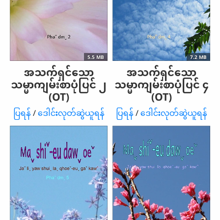
5.5 MB
7.2 MB
အသက်ရှင်သော
အသက်ရှင်သော
သမ္မာကျမ်းစာပုံပြင် ၂
သမ္မာကျမ်းစာပုံပြင် ၄
(OT)
(OT)
ပြရန်
/
ဒေါင်းလုတ်ဆွဲယူရန်
ပြရန်
/
ဒေါင်းလုတ်ဆွဲယူရန်