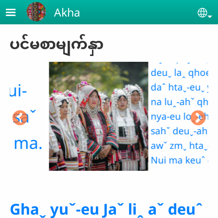
Skip to main content
Akha
phaˇ dmˬ
hawˇ-eu
Se
nui jeˬ qawꞈ ni ahˇ-
ပင်မစာမျက်နှာ
eu meh. Sahˬ boꞈ
myaˆ phyawˬ heu
deuˬ laꞈ qhoeˇ yuˇ
daˆ htaˬ-euˬ yawˬ jeˬ
na luꞈ-ahˇ qhaˇ gheh
nya-eu loꞈ-ehˇ yaw
sahˇ deuˬ-ahˇ shaˇ-
.
awˇ zmˬ htaˬ-euˬ ma.
Nui ma keuˆ qawꞈ,
laꞈ jeh maˬ miˇ-eu
miˇ neh yaw sahˇ
ghaˬ-ahˇ maˬ ngehˬ
Ghaˬ yuˇ-eu Jaˇ liꞈ aˇ deuˆ