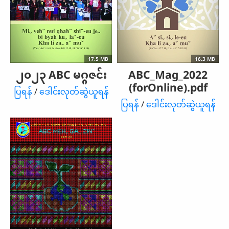
17.5 MB
16.3 MB
၂၀၂၃ ABC မဂ္ဂဇင်း
ABC_Mag_2022
(forOnline).pdf
ပြရန်
/
ဒေါင်းလုတ်ဆွဲယူရန်
ပြရန်
/
ဒေါင်းလုတ်ဆွဲယူရန်