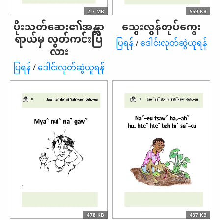
2.7 MB
569 KB
ပိုးသတ်ဆေး၏အန္တာ
သွေးလွန်တုပ်ကွေး
ရာယ်မှ လွတ်ကင်းပြီ
ပြရန်
/
ဒေါင်းလုတ်ဆွဲယူရန်
လား
ပြရန်
/
ဒေါင်းလုတ်ဆွဲယူရန်
478 KB
487 KB