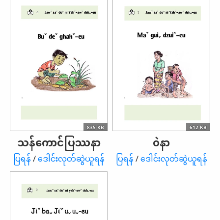
835 KB
612 KB
သန်ကောင်ပြဿနာ
၀ဲနာ
ပြရန်
/
ဒေါင်းလုတ်ဆွဲယူရန်
ပြရန်
/
ဒေါင်းလုတ်ဆွဲယူရန်