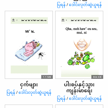
ပြရန်
/
ဒေါင်းလုတ်ဆွဲယူရန်
1.1 MB
804 KB
ငှက်ဖျား
ပါးစပ်နှင့်သွား
ကျန်းမာရေး
ပြရန်
/
ဒေါင်းလုတ်ဆွဲယူရန်
ပြရန်
/
ဒေါင်းလုတ်ဆွဲယူရန်