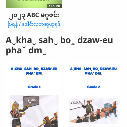
17.5 MB
၂၀၂၃ ABC မဂ္ဂဇင်း
ပြရန်
/
ဒေါင်းလုတ်ဆွဲယူရန်
Aˬkhaˬ sahˬ boꞈ dzaw-eu
phaˇ dmˬ