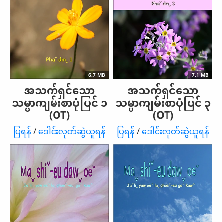
6.7 MB
7.1 MB
အသက်ရှင်သော
အသက်ရှင်သော
သမ္မာကျမ်းစာပုံပြင် ၁
သမ္မာကျမ်းစာပုံပြင် ၃
(OT)
(OT)
ပြရန်
/
ဒေါင်းလုတ်ဆွဲယူရန်
ပြရန်
/
ဒေါင်းလုတ်ဆွဲယူရန်