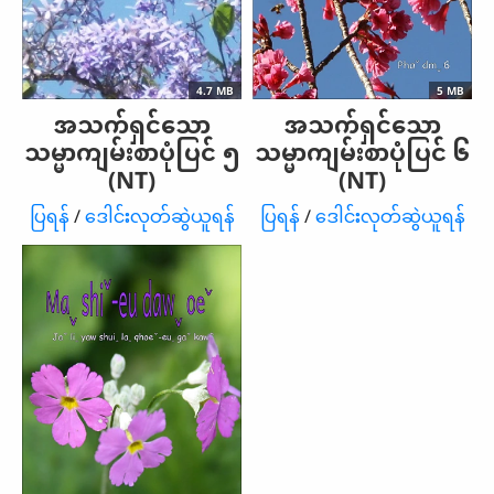
4.7 MB
5 MB
အသက်ရှင်သော
အသက်ရှင်သော
သမ္မာကျမ်းစာပုံပြင် ၅
သမ္မာကျမ်းစာပုံပြင် ၆
(NT)
(NT)
ပြရန်
/
ဒေါင်းလုတ်ဆွဲယူရန်
ပြရန်
/
ဒေါင်းလုတ်ဆွဲယူရန်