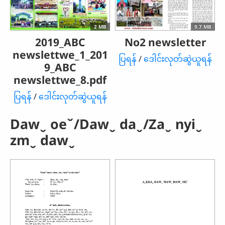
2 MB
9.7 MB
2019_ABC
No2 newsletter
newslettwe_1_201
ပြရန်
/
ဒေါင်းလုတ်ဆွဲယူရန်
9_ABC
newslettwe_8.pdf
ပြရန်
/
ဒေါင်းလုတ်ဆွဲယူရန်
Dawˬ oeˇ/Dawˬ daˬ/Zaˬ nyiˬ
zmˬ dawˬ