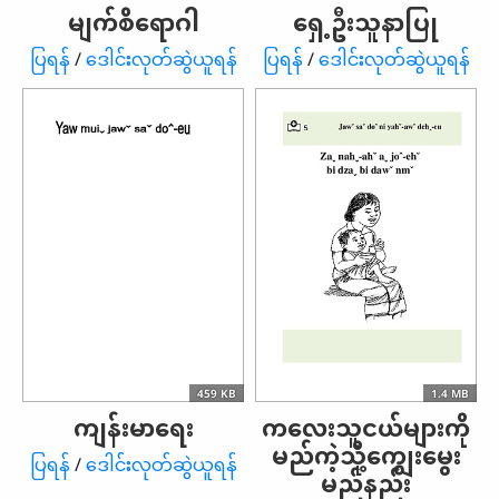
မျက်စိရောဂါ
ရှေ့ဦးသူနာပြု
ပြရန်
/
ဒေါင်းလုတ်ဆွဲယူရန်
ပြရန်
/
ဒေါင်းလုတ်ဆွဲယူရန်
459 KB
1.4 MB
ကျန်းမာရေး
ကလေးသူငယ်များကို
မည်ကဲ့သို့ကျွေးမွေး
ပြရန်
/
ဒေါင်းလုတ်ဆွဲယူရန်
မည်နည်း