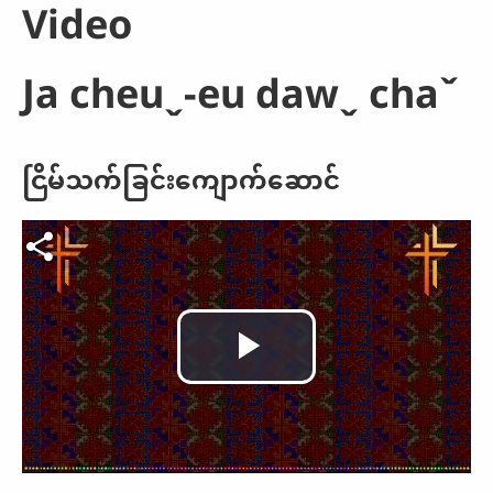
baw ni nui noeˬ nui
Video
duˇ biꞈ laꞈ-awˬ lehˇ
qawꞈ shaˇ mawꞈ miˇ-
Ja cheuˬ-eu dawˬ chaˇ
a. Nui noeˬ nui duˇ
biꞈ mawꞈ naˇ,
Website heu hmˬ-euˬ
ငြိမ်သက်ခြင်းကျောက်ဆောင်
Email -ahˇ boꞈ ahˇ
laꞈ nya meh. Website
Video file
heu hmˬ-ahˇ laˇ
keuˆ-euˬ yawˬ ghaˬ
na luꞈ-ahˇ guiˬ lahˬ
Play
huiˬ ma.
Video