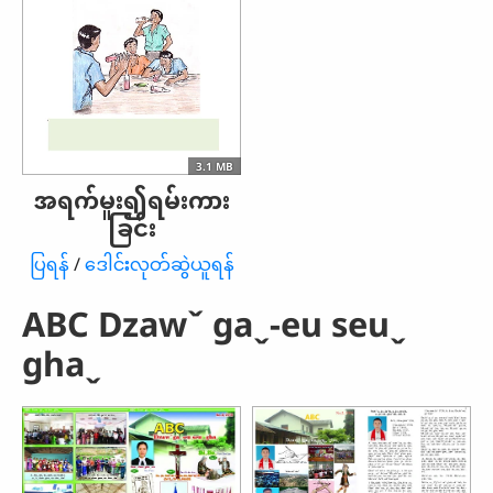
3.1 MB
အရက်မူး၍ရမ်းကား
ခြင်း
ပြရန်
/
ဒေါင်းလုတ်ဆွဲယူရန်
ABC Dzawˇ gaˬ-eu seuˬ
ghaˬ