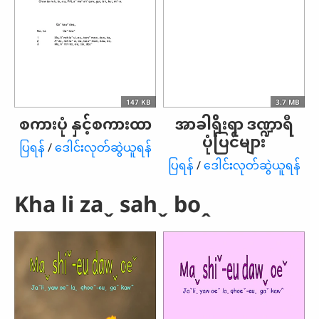
147 KB
3.7 MB
စကားပုံ နှင့်စကားထာ
အာခါရိုးရာ ဒဏ္ဍာရီ
ပုံပြင်များ
ပြရန်
/
ဒေါင်းလုတ်ဆွဲယူရန်
ပြရန်
/
ဒေါင်းလုတ်ဆွဲယူရန်
Kha li zaˬ sahˬ boꞈ