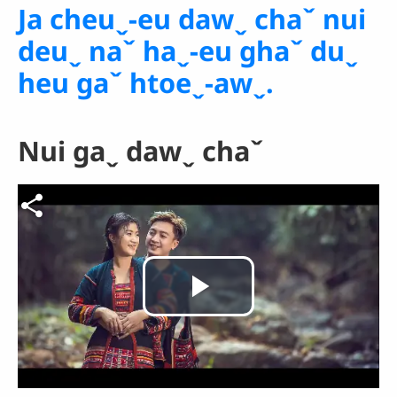
Ja cheuˬ-eu dawˬ chaˇ nui
deuˬ naˇ haˬ-eu ghaˇ duˬ
heu gaˇ htoeˬ-awˬ.
Nui gaˬ dawˬ chaˇ
Video file
Play
Video