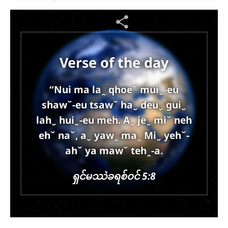
chawˬ keuˆ nya-ehˇ
zmˬ htaˬ-euˬ yawˬ jeˬ
na luꞈ ghaˇ duˬ iˬ baˇ
htaˬ htaˬ nehˬ laꞈ
Verse of the day
lehˇ shaˇ-eu ma.
Website heu hmˬ-aˬ,
“Nui ma laꞈ qhoeˇ muiˬ-eu
yawˬ ha ghaˇ duˬ aˇ
shawˇ-eu tsawˇ haˬ deuˬ guiˬ
phoeˬ za ni mˇ htaˬ-
lahˬ huiˬ-eu meh. Aˬ jeˬ miˇ neh
euˬ maˬ ngeuˇ-eu
ehˇ naˇ, aˬ yawꞈ maꞈ Miˬ yehˇ-
miˇ neh, yawˬ ghaˬ
ahˇ ya mawˇ tehꞈ-a.
na luꞈ ghoˆ shaw
nehˬ laꞈ tehꞈ-a lehˇ
ရှင်​မဿဲ​ခ​ရစ်​ဝင် 5:8
qawꞈ jah-eu ma.
Muiˬ-eu uˬ taꞈ-ehˇ
muiˬ-awˇ guiˬ lahˬ