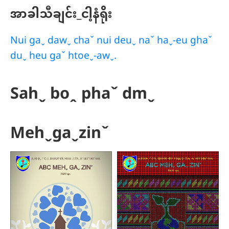
အာခါသီချင်း_ငါ့နံရိုး
Nui gaˬ dawˬ chaˇ nui deuˬ naˇ haˬ-eu ghaˇ
duˬ heu gaˇ htoeˬ-awˬ.
Sahˬ boꞈ phaˇ dmˬ
Mehˬgaˬzinˇ