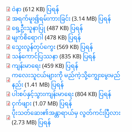
၀ဲနာ
(612 KB)
ပြရန်
အရက်မူး၍ရမ်းကားခြင်း
(3.14 MB)
ပြရန်
ရှေ့ဦးသူနာပြု
(487 KB)
ပြရန်
မျက်စိရောဂါ
(478 KB)
ပြရန်
သွေးလွန်တုပ်ကွေး
(569 KB)
ပြရန်
သန်ကောင်ပြဿနာ
(835 KB)
ပြရန်
ကျန်းမာရေး
(459 KB)
ပြရန်
ကလေးသူငယ်များကို မည်ကဲ့သို့ကျွေးမွေးမည်
နည်း
(1.41 MB)
ပြရန်
ပါးစပ်နှင့်သွားကျန်းမာရေး
(804 KB)
ပြရန်
ငှက်ဖျား
(1.07 MB)
ပြရန်
ပိုးသတ်ဆေး၏အန္တာရာယ်မှ လွတ်ကင်းပြီလား
(2.73 MB)
ပြရန်